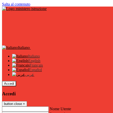
Salta al contenuto
Italiano
Italiano
English
Français
Español
عربى
Accedi
Accedi
button close
×
Nome Utente