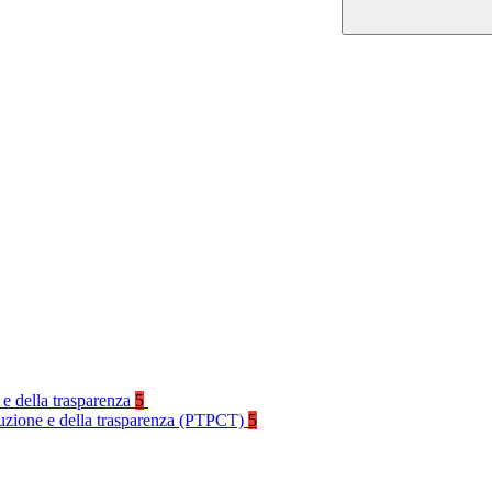
 e della trasparenza
5
rruzione e della trasparenza (PTPCT)
5