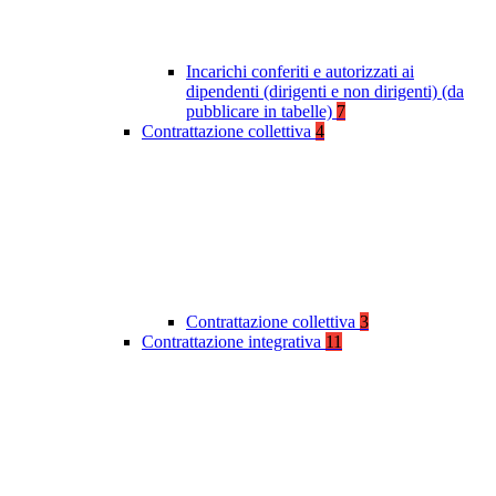
Incarichi conferiti e autorizzati ai
dipendenti (dirigenti e non dirigenti) (da
pubblicare in tabelle)
7
Contrattazione collettiva
4
Contrattazione collettiva
3
Contrattazione integrativa
11