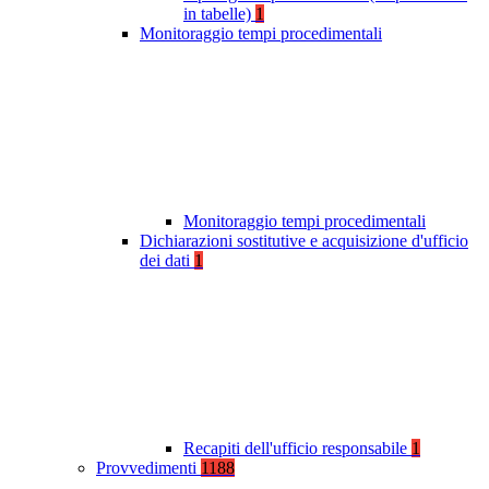
in tabelle)
1
Monitoraggio tempi procedimentali
Monitoraggio tempi procedimentali
Dichiarazioni sostitutive e acquisizione d'ufficio
dei dati
1
Recapiti dell'ufficio responsabile
1
Provvedimenti
1188