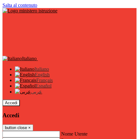
Salta al contenuto
Italiano
Italiano
English
Français
Español
عربى
Accedi
Accedi
button close
×
Nome Utente