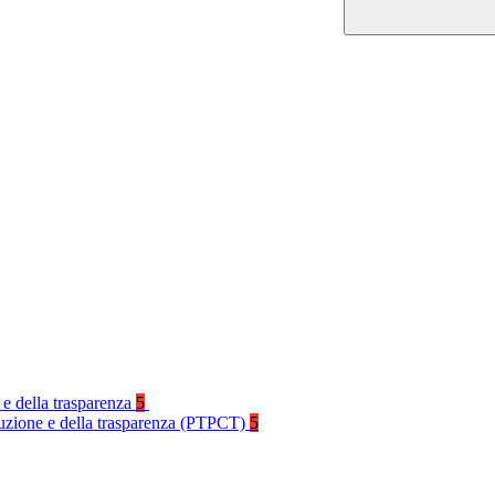
 e della trasparenza
5
rruzione e della trasparenza (PTPCT)
5