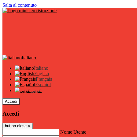
Salta al contenuto
Italiano
Italiano
English
Français
Español
عربى
Accedi
Accedi
button close
×
Nome Utente