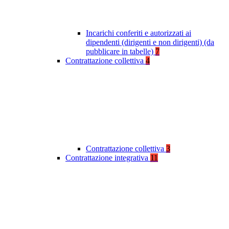
Incarichi conferiti e autorizzati ai
dipendenti (dirigenti e non dirigenti) (da
pubblicare in tabelle)
7
Contrattazione collettiva
4
Contrattazione collettiva
3
Contrattazione integrativa
11