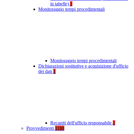
in tabelle)
1
Monitoraggio tempi procedimentali
Monitoraggio tempi procedimentali
Dichiarazioni sostitutive e acquisizione d'ufficio
dei dati
1
Recapiti dell'ufficio responsabile
1
Provvedimenti
1188