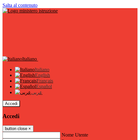
Salta al contenuto
Italiano
Italiano
English
Français
Español
عربى
Accedi
Accedi
button close
×
Nome Utente