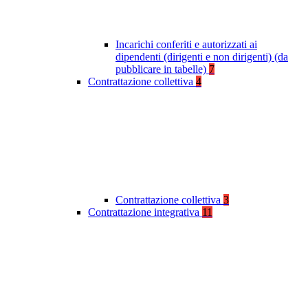
Incarichi conferiti e autorizzati ai
dipendenti (dirigenti e non dirigenti) (da
pubblicare in tabelle)
7
Contrattazione collettiva
4
Contrattazione collettiva
3
Contrattazione integrativa
11