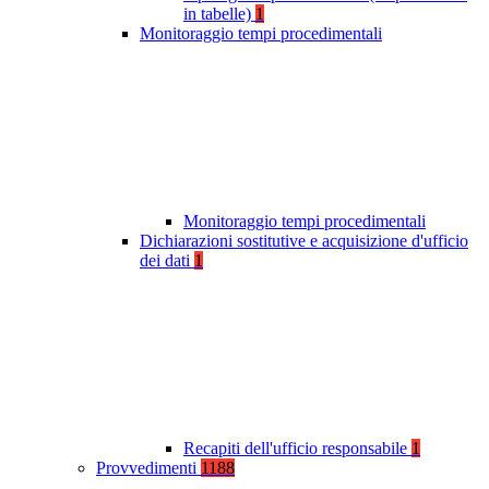
in tabelle)
1
Monitoraggio tempi procedimentali
Monitoraggio tempi procedimentali
Dichiarazioni sostitutive e acquisizione d'ufficio
dei dati
1
Recapiti dell'ufficio responsabile
1
Provvedimenti
1188