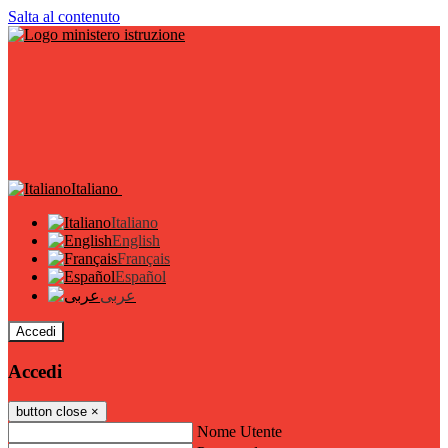
Salta al contenuto
Italiano
Italiano
English
Français
Español
عربى
Accedi
Accedi
button close
×
Nome Utente