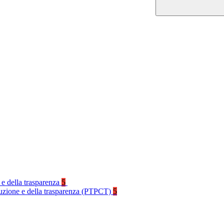
 e della trasparenza
5
rruzione e della trasparenza (PTPCT)
5