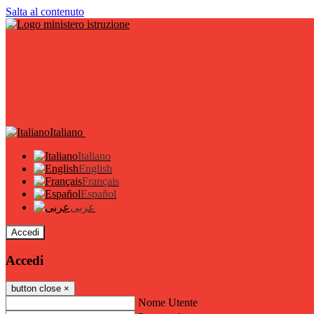
Salta al contenuto
Italiano
Italiano
English
Français
Español
عربى
Accedi
Accedi
button close
×
Nome Utente