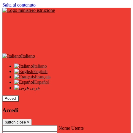
Salta al contenuto
Italiano
Italiano
English
Français
Español
عربى
Accedi
Accedi
button close
×
Nome Utente