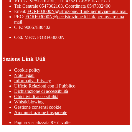
VIA G. SPADOLINI, 111, 47521 CESENA ( FC )
Tel:
Centrale 0547302103, Coordinata 0547332400
Email:
FORF03000N@istruzione.it
Link per inviare una mail
PEC:
FORF03000N@pec.istruzione.it
Link per inviare una
mail
C.F.: 90067880402
Cod. Mecc. FORF03000N
Sezione Link Utili
Cookie policy
Note legali
Informativa Privacy
Ufficio Relazioni con il Pubblico
Dichiarazione di accessibilità
Obiettivi di accessibilità
Whistleblowing
Gestione consensi cookie
Amministrazione trasparente
Pagina visualizzata
8761
volte