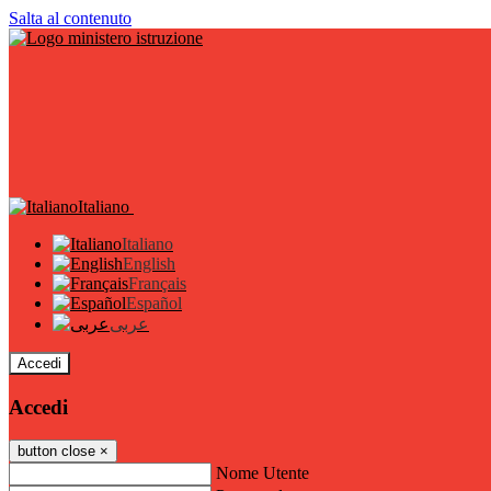
Salta al contenuto
Italiano
Italiano
English
Français
Español
عربى
Accedi
Accedi
button close
×
Nome Utente