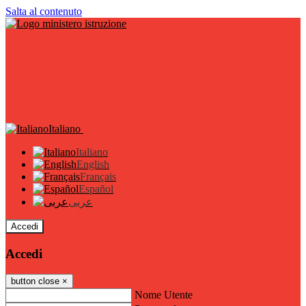
Salta al contenuto
Italiano
Italiano
English
Français
Español
عربى
Accedi
Accedi
button close
×
Nome Utente