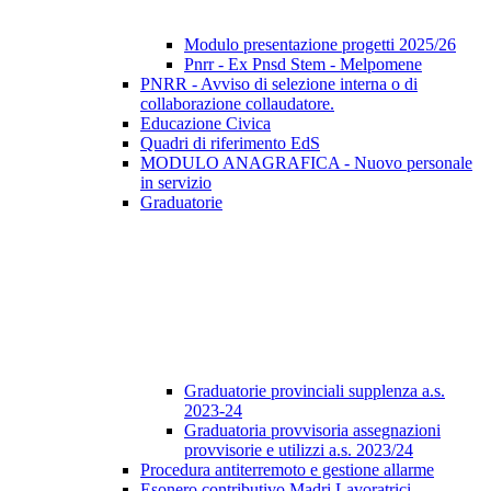
Modulo presentazione progetti 2025/26
Pnrr - Ex Pnsd Stem - Melpomene
PNRR - Avviso di selezione interna o di
collaborazione collaudatore.
Educazione Civica
Quadri di riferimento EdS
MODULO ANAGRAFICA - Nuovo personale
in servizio
Graduatorie
Graduatorie provinciali supplenza a.s.
2023-24
Graduatoria provvisoria assegnazioni
provvisorie e utilizzi a.s. 2023/24
Procedura antiterremoto e gestione allarme
Esonero contributivo Madri Lavoratrici