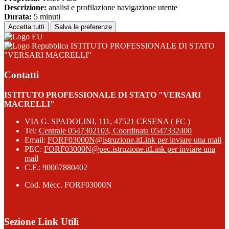
Descrizione:
analisi e profilazione navigazione utente
Durata:
5 minuti
Accetta tutti
Salva le preferenze
ISTITUTO PROFESSIONALE DI STATO
"VERSARI MACRELLI"
Contatti
ISTITUTO PROFESSIONALE DI STATO "VERSARI
MACRELLI"
VIA G. SPADOLINI, 111, 47521 CESENA ( FC )
Tel:
Centrale 0547302103, Coordinata 0547332400
Email:
FORF03000N@istruzione.it
Link per inviare una mail
PEC:
FORF03000N@pec.istruzione.it
Link per inviare una
mail
C.F.: 90067880402
Cod. Mecc. FORF03000N
Sezione Link Utili