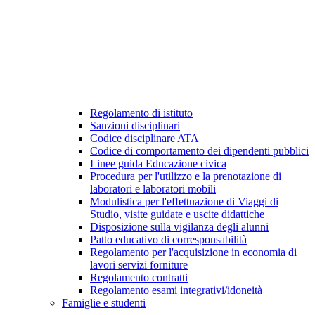
Regolamento di istituto
Sanzioni disciplinari
Codice disciplinare ATA
Codice di comportamento dei dipendenti pubblici
Linee guida Educazione civica
Procedura per l'utilizzo e la prenotazione di
laboratori e laboratori mobili
Modulistica per l'effettuazione di Viaggi di
Studio, visite guidate e uscite didattiche
Disposizione sulla vigilanza degli alunni
Patto educativo di corresponsabilità
Regolamento per l'acquisizione in economia di
lavori servizi forniture
Regolamento contratti
Regolamento esami integrativi/idoneità
Famiglie e studenti