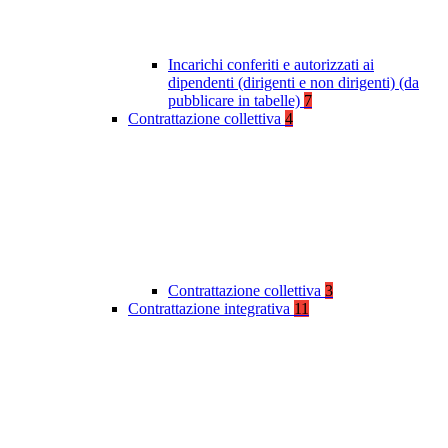
Incarichi conferiti e autorizzati ai
dipendenti (dirigenti e non dirigenti) (da
pubblicare in tabelle)
7
Contrattazione collettiva
4
Contrattazione collettiva
3
Contrattazione integrativa
11