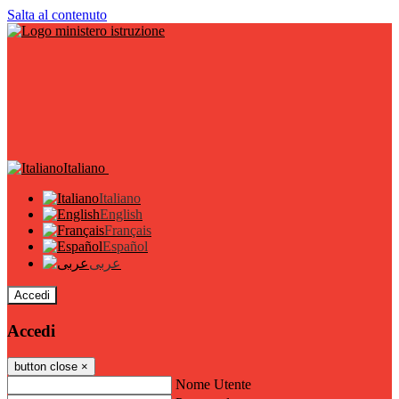
Salta al contenuto
Italiano
Italiano
English
Français
Español
عربى
Accedi
Accedi
button close
×
Nome Utente