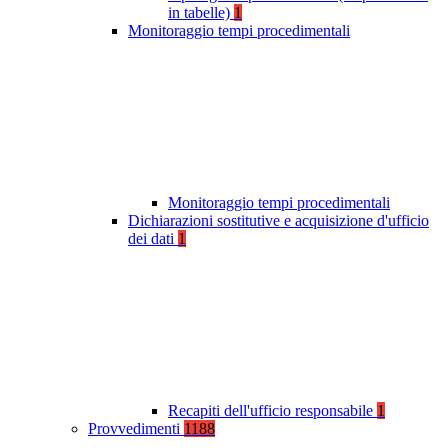
in tabelle)
1
Monitoraggio tempi procedimentali
Monitoraggio tempi procedimentali
Dichiarazioni sostitutive e acquisizione d'ufficio
dei dati
1
Recapiti dell'ufficio responsabile
1
Provvedimenti
1188