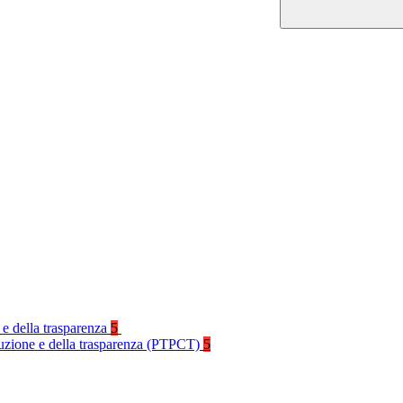
 e della trasparenza
5
rruzione e della trasparenza (PTPCT)
5