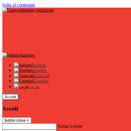
Salta al contenuto
Italiano
Italiano
English
Français
Español
عربى
Accedi
Accedi
button close
×
Nome Utente