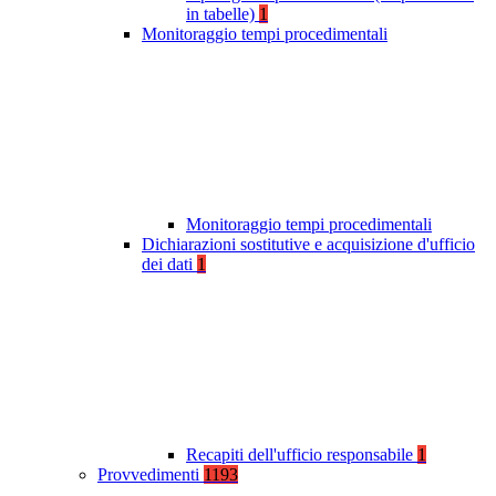
in tabelle)
1
Monitoraggio tempi procedimentali
Monitoraggio tempi procedimentali
Dichiarazioni sostitutive e acquisizione d'ufficio
dei dati
1
Recapiti dell'ufficio responsabile
1
Provvedimenti
1193