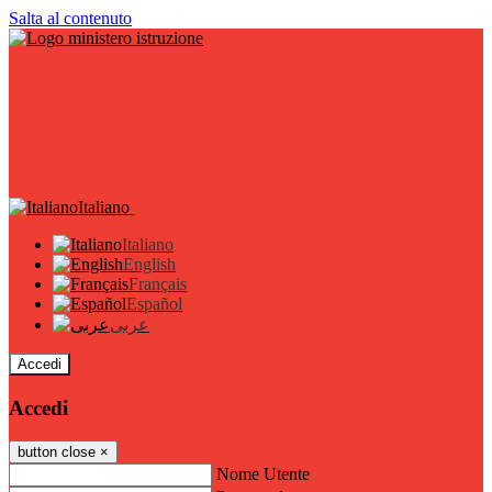
Salta al contenuto
Italiano
Italiano
English
Français
Español
عربى
Accedi
Accedi
button close
×
Nome Utente