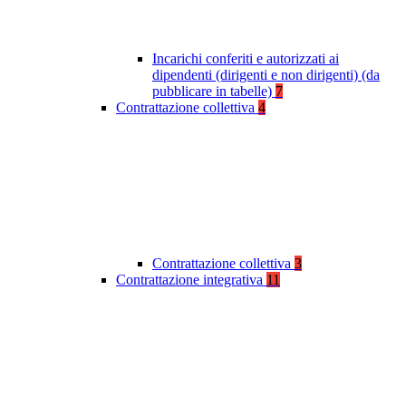
Incarichi conferiti e autorizzati ai
dipendenti (dirigenti e non dirigenti) (da
pubblicare in tabelle)
7
Contrattazione collettiva
4
Contrattazione collettiva
3
Contrattazione integrativa
11