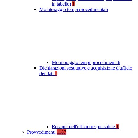
in tabelle)
1
Monitoraggio tempi procedimentali
Monitoraggio tempi procedimentali
Dichiarazioni sostitutive e acquisizione d'ufficio
dei dati
1
Recapiti dell'ufficio responsabile
1
Provvedimenti
1187