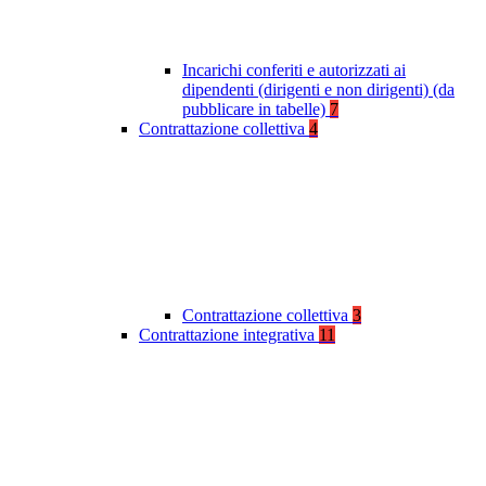
Incarichi conferiti e autorizzati ai
dipendenti (dirigenti e non dirigenti) (da
pubblicare in tabelle)
7
Contrattazione collettiva
4
Contrattazione collettiva
3
Contrattazione integrativa
11