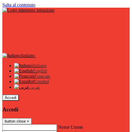
Salta al contenuto
Italiano
Italiano
English
Français
Español
عربى
Accedi
Accedi
button close
×
Nome Utente