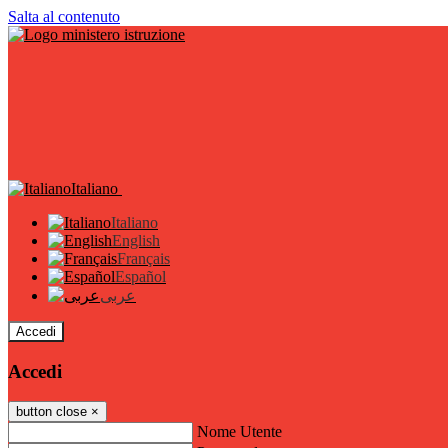
Salta al contenuto
Italiano
Italiano
English
Français
Español
عربى
Accedi
Accedi
button close
×
Nome Utente