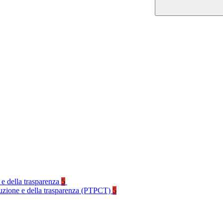
 e della trasparenza
5
rruzione e della trasparenza (PTPCT)
5