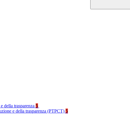
 e della trasparenza
5
rruzione e della trasparenza (PTPCT)
5