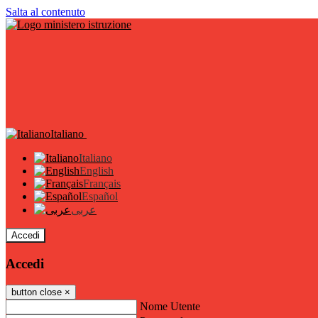
Salta al contenuto
Italiano
Italiano
English
Français
Español
عربى
Accedi
Accedi
button close
×
Nome Utente