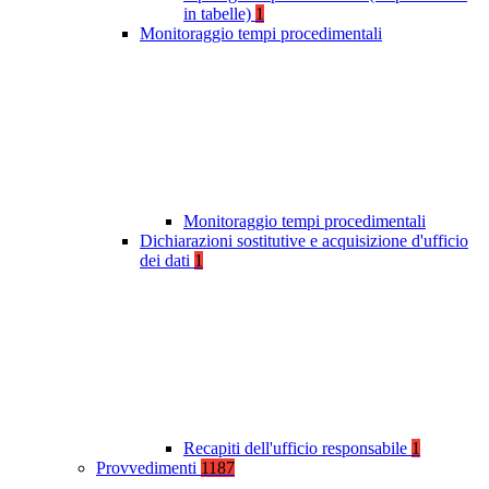
in tabelle)
1
Monitoraggio tempi procedimentali
Monitoraggio tempi procedimentali
Dichiarazioni sostitutive e acquisizione d'ufficio
dei dati
1
Recapiti dell'ufficio responsabile
1
Provvedimenti
1187