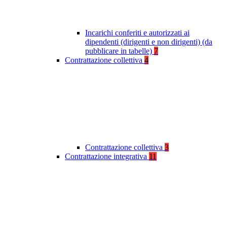
Incarichi conferiti e autorizzati ai
dipendenti (dirigenti e non dirigenti) (da
pubblicare in tabelle)
7
Contrattazione collettiva
4
Contrattazione collettiva
3
Contrattazione integrativa
11