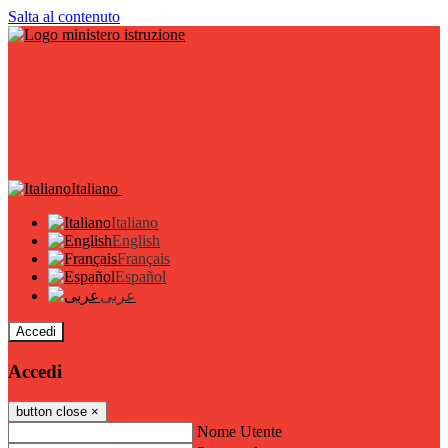
Salta al contenuto
Italiano
Italiano
English
Français
Español
عربى
Accedi
Accedi
button close
×
Nome Utente