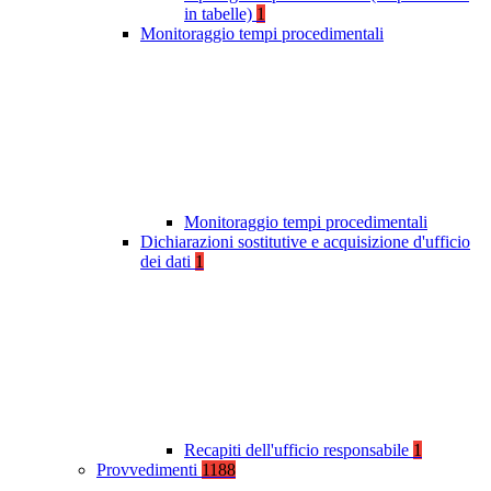
in tabelle)
1
Monitoraggio tempi procedimentali
Monitoraggio tempi procedimentali
Dichiarazioni sostitutive e acquisizione d'ufficio
dei dati
1
Recapiti dell'ufficio responsabile
1
Provvedimenti
1188