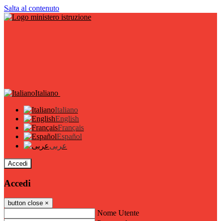
Salta al contenuto
Italiano
Italiano
English
Français
Español
عربى
Accedi
Accedi
button close
×
Nome Utente