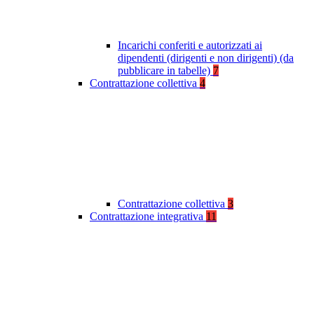
Incarichi conferiti e autorizzati ai
dipendenti (dirigenti e non dirigenti) (da
pubblicare in tabelle)
7
Contrattazione collettiva
4
Contrattazione collettiva
3
Contrattazione integrativa
11