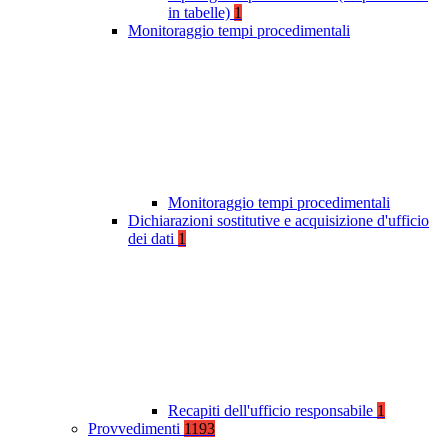
in tabelle)
1
Monitoraggio tempi procedimentali
Monitoraggio tempi procedimentali
Dichiarazioni sostitutive e acquisizione d'ufficio
dei dati
1
Recapiti dell'ufficio responsabile
1
Provvedimenti
1193