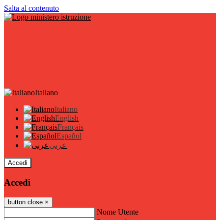
Salta al contenuto
Italiano
Italiano
English
Français
Español
عربى
Accedi
Accedi
button close
×
Nome Utente