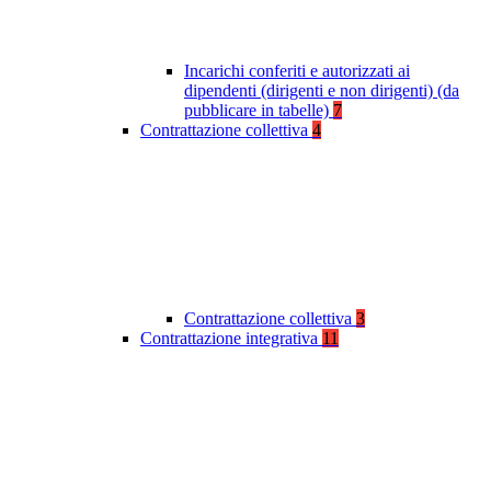
Incarichi conferiti e autorizzati ai
dipendenti (dirigenti e non dirigenti) (da
pubblicare in tabelle)
7
Contrattazione collettiva
4
Contrattazione collettiva
3
Contrattazione integrativa
11