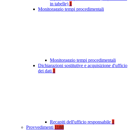
in tabelle)
1
Monitoraggio tempi procedimentali
Monitoraggio tempi procedimentali
Dichiarazioni sostitutive e acquisizione d'ufficio
dei dati
1
Recapiti dell'ufficio responsabile
1
Provvedimenti
1188