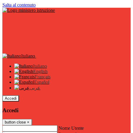
Salta al contenuto
Italiano
Italiano
English
Français
Español
عربى
Accedi
Accedi
button close
×
Nome Utente