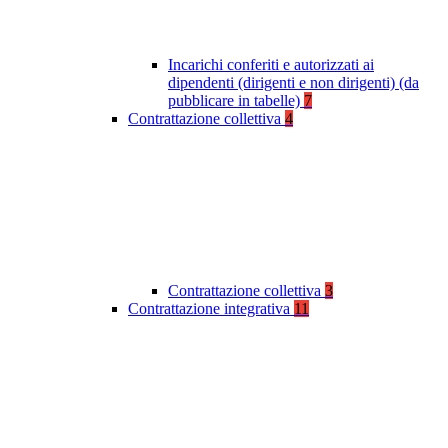
Incarichi conferiti e autorizzati ai
dipendenti (dirigenti e non dirigenti) (da
pubblicare in tabelle)
7
Contrattazione collettiva
4
Contrattazione collettiva
3
Contrattazione integrativa
11