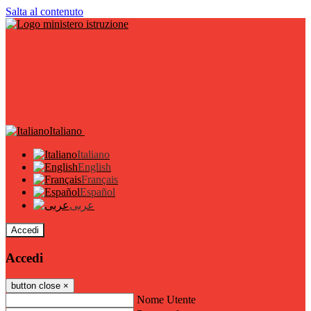
Salta al contenuto
Italiano
Italiano
English
Français
Español
عربى
Accedi
Accedi
button close
×
Nome Utente