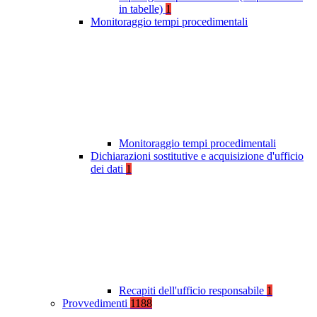
in tabelle)
1
Monitoraggio tempi procedimentali
Monitoraggio tempi procedimentali
Dichiarazioni sostitutive e acquisizione d'ufficio
dei dati
1
Recapiti dell'ufficio responsabile
1
Provvedimenti
1188