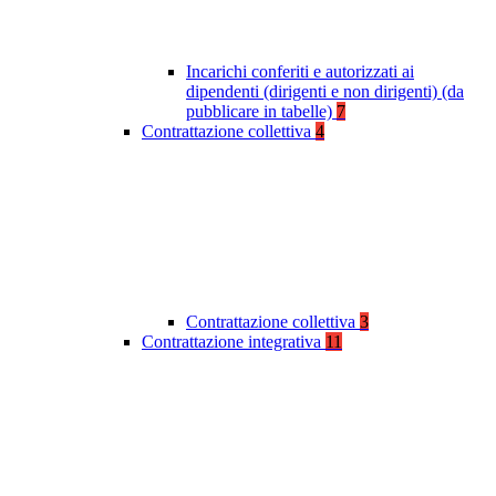
Incarichi conferiti e autorizzati ai
dipendenti (dirigenti e non dirigenti) (da
pubblicare in tabelle)
7
Contrattazione collettiva
4
Contrattazione collettiva
3
Contrattazione integrativa
11