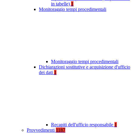
in tabelle)
1
Monitoraggio tempi procedimentali
Monitoraggio tempi procedimentali
Dichiarazioni sostitutive e acquisizione d'ufficio
dei dati
1
Recapiti dell'ufficio responsabile
1
Provvedimenti
1187