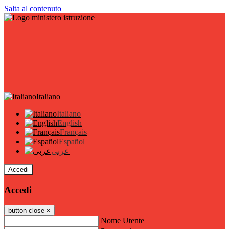
Salta al contenuto
Italiano
Italiano
English
Français
Español
عربى
Accedi
Accedi
button close
×
Nome Utente