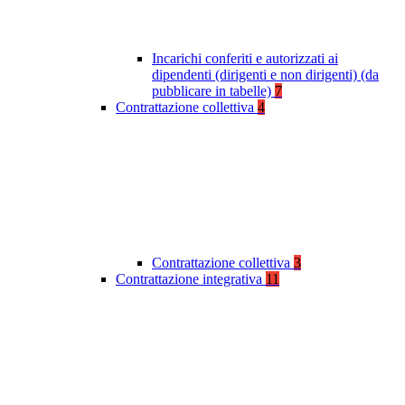
Incarichi conferiti e autorizzati ai
dipendenti (dirigenti e non dirigenti) (da
pubblicare in tabelle)
7
Contrattazione collettiva
4
Contrattazione collettiva
3
Contrattazione integrativa
11