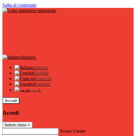
Salta al contenuto
Italiano
Italiano
English
Français
Español
عربى
Accedi
Accedi
button close
×
Nome Utente