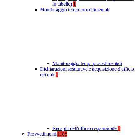
in tabelle)
1
Monitoraggio tempi procedimentali
Monitoraggio tempi procedimentali
Dichiarazioni sostitutive e acquisizione d'ufficio
dei dati
1
Recapiti dell'ufficio responsabile
1
Provvedimenti
1188