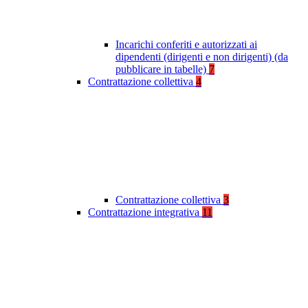
Incarichi conferiti e autorizzati ai
dipendenti (dirigenti e non dirigenti) (da
pubblicare in tabelle)
7
Contrattazione collettiva
4
Contrattazione collettiva
3
Contrattazione integrativa
11