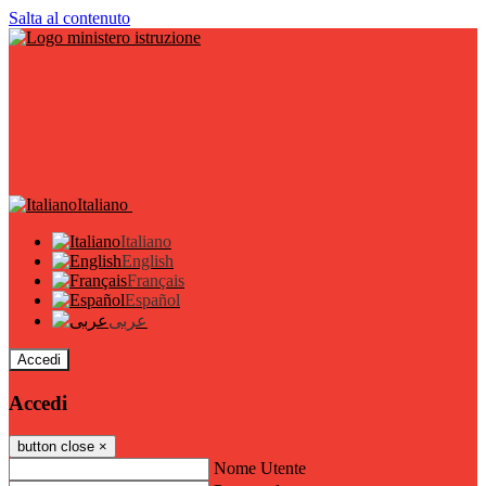
Salta al contenuto
Italiano
Italiano
English
Français
Español
عربى
Accedi
Accedi
button close
×
Nome Utente