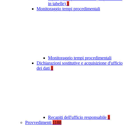
in tabelle)
1
Monitoraggio tempi procedimentali
Monitoraggio tempi procedimentali
Dichiarazioni sostitutive e acquisizione d'ufficio
dei dati
1
Recapiti dell'ufficio responsabile
1
Provvedimenti
1188