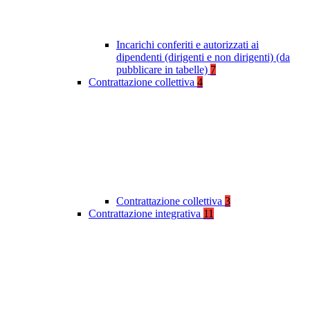
Incarichi conferiti e autorizzati ai
dipendenti (dirigenti e non dirigenti) (da
pubblicare in tabelle)
7
Contrattazione collettiva
4
Contrattazione collettiva
3
Contrattazione integrativa
11