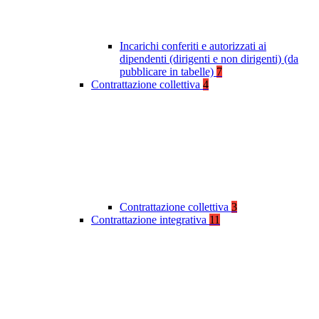
Incarichi conferiti e autorizzati ai
dipendenti (dirigenti e non dirigenti) (da
pubblicare in tabelle)
7
Contrattazione collettiva
4
Contrattazione collettiva
3
Contrattazione integrativa
11