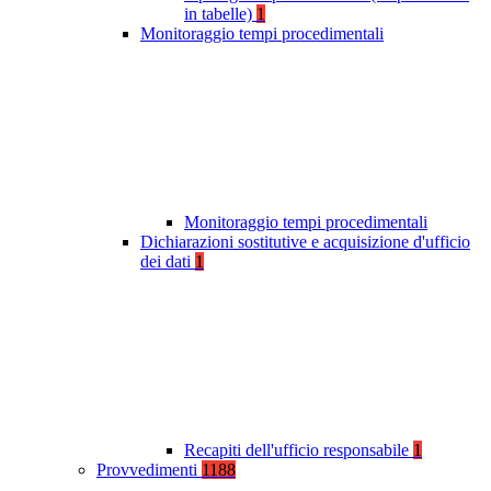
in tabelle)
1
Monitoraggio tempi procedimentali
Monitoraggio tempi procedimentali
Dichiarazioni sostitutive e acquisizione d'ufficio
dei dati
1
Recapiti dell'ufficio responsabile
1
Provvedimenti
1188