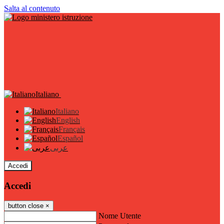
Salta al contenuto
Italiano
Italiano
English
Français
Español
عربى
Accedi
Accedi
button close
×
Nome Utente