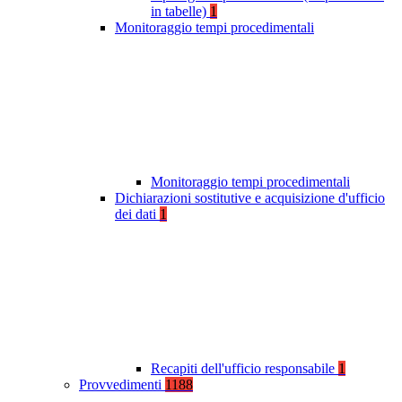
in tabelle)
1
Monitoraggio tempi procedimentali
Monitoraggio tempi procedimentali
Dichiarazioni sostitutive e acquisizione d'ufficio
dei dati
1
Recapiti dell'ufficio responsabile
1
Provvedimenti
1188