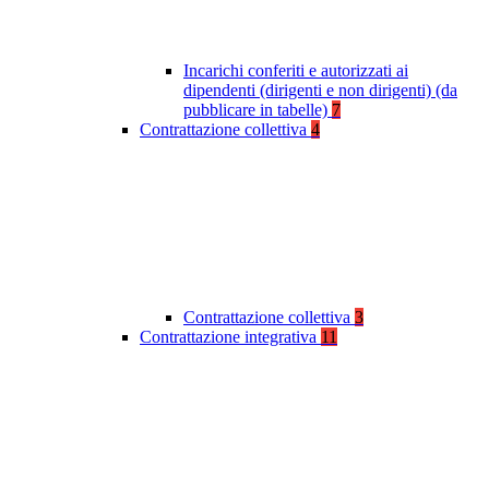
Incarichi conferiti e autorizzati ai
dipendenti (dirigenti e non dirigenti) (da
pubblicare in tabelle)
7
Contrattazione collettiva
4
Contrattazione collettiva
3
Contrattazione integrativa
11