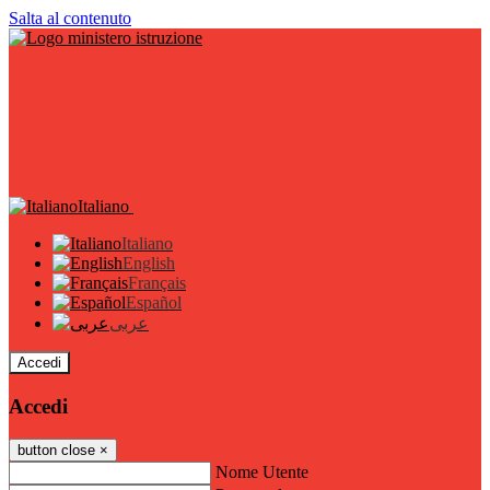
Salta al contenuto
Italiano
Italiano
English
Français
Español
عربى
Accedi
Accedi
button close
×
Nome Utente