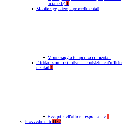
in tabelle)
1
Monitoraggio tempi procedimentali
Monitoraggio tempi procedimentali
Dichiarazioni sostitutive e acquisizione d'ufficio
dei dati
1
Recapiti dell'ufficio responsabile
1
Provvedimenti
1187