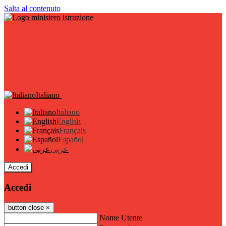
Salta al contenuto
Italiano
Italiano
English
Français
Español
عربى
Accedi
Accedi
button close
×
Nome Utente