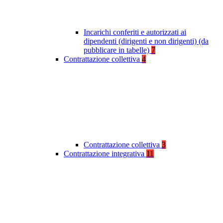
Incarichi conferiti e autorizzati ai
dipendenti (dirigenti e non dirigenti) (da
pubblicare in tabelle)
7
Contrattazione collettiva
4
Contrattazione collettiva
3
Contrattazione integrativa
11