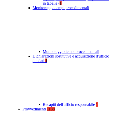
in tabelle)
1
Monitoraggio tempi procedimentali
Monitoraggio tempi procedimentali
Dichiarazioni sostitutive e acquisizione d'ufficio
dei dati
1
Recapiti dell'ufficio responsabile
1
Provvedimenti
1188