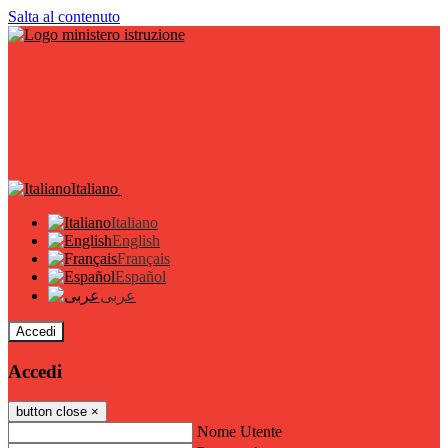
Salta al contenuto
Italiano
Italiano
English
Français
Español
عربى
Accedi
Accedi
button close
×
Nome Utente