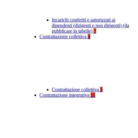
Incarichi conferiti e autorizzati ai
dipendenti (dirigenti e non dirigenti) (da
pubblicare in tabelle)
7
Contrattazione collettiva
4
Contrattazione collettiva
3
Contrattazione integrativa
11