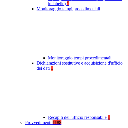
in tabelle)
1
Monitoraggio tempi procedimentali
Monitoraggio tempi procedimentali
Dichiarazioni sostitutive e acquisizione d'ufficio
dei dati
1
Recapiti dell'ufficio responsabile
1
Provvedimenti
1188