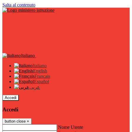
Salta al contenuto
Italiano
Italiano
English
Français
Español
عربى
Accedi
Accedi
button close
×
Nome Utente