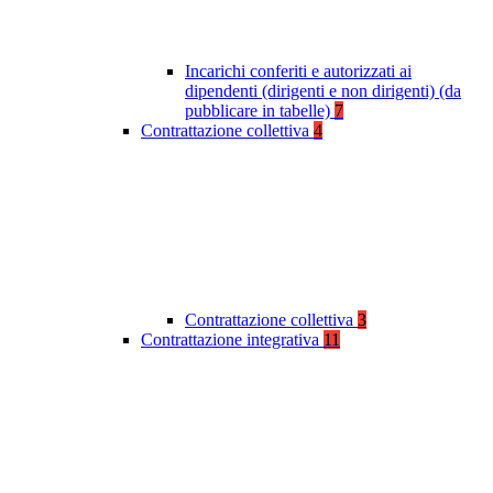
Incarichi conferiti e autorizzati ai
dipendenti (dirigenti e non dirigenti) (da
pubblicare in tabelle)
7
Contrattazione collettiva
4
Contrattazione collettiva
3
Contrattazione integrativa
11