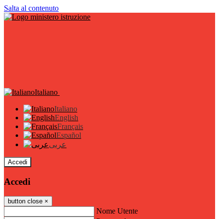
Salta al contenuto
Italiano
Italiano
English
Français
Español
عربى
Accedi
Accedi
button close
×
Nome Utente