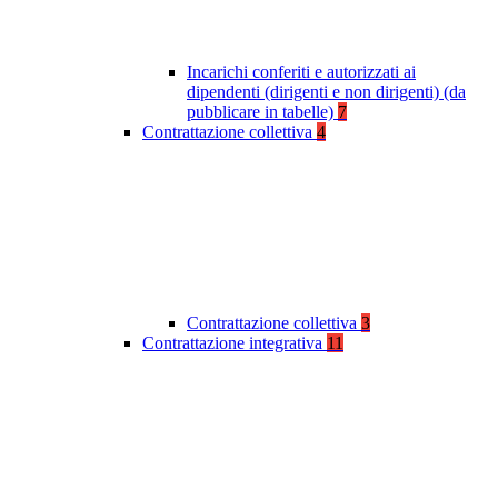
Incarichi conferiti e autorizzati ai
dipendenti (dirigenti e non dirigenti) (da
pubblicare in tabelle)
7
Contrattazione collettiva
4
Contrattazione collettiva
3
Contrattazione integrativa
11