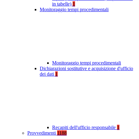
in tabelle)
1
Monitoraggio tempi procedimentali
Monitoraggio tempi procedimentali
Dichiarazioni sostitutive e acquisizione d'ufficio
dei dati
1
Recapiti dell'ufficio responsabile
1
Provvedimenti
1188