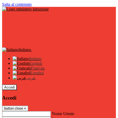
Salta al contenuto
Italiano
Italiano
English
Français
Español
عربى
Accedi
Accedi
button close
×
Nome Utente