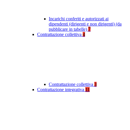
Incarichi conferiti e autorizzati ai
dipendenti (dirigenti e non dirigenti) (da
pubblicare in tabelle)
7
Contrattazione collettiva
4
Contrattazione collettiva
3
Contrattazione integrativa
11