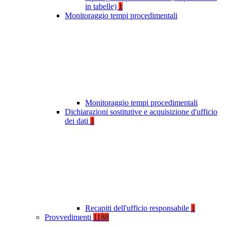
in tabelle)
1
Monitoraggio tempi procedimentali
Monitoraggio tempi procedimentali
Dichiarazioni sostitutive e acquisizione d'ufficio
dei dati
1
Recapiti dell'ufficio responsabile
1
Provvedimenti
1188