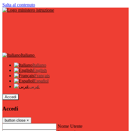
Salta al contenuto
Italiano
Italiano
English
Français
Español
عربى
Accedi
Accedi
button close
×
Nome Utente