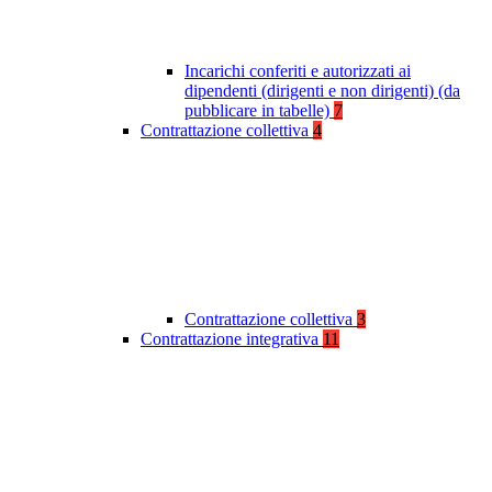
Incarichi conferiti e autorizzati ai
dipendenti (dirigenti e non dirigenti) (da
pubblicare in tabelle)
7
Contrattazione collettiva
4
Contrattazione collettiva
3
Contrattazione integrativa
11