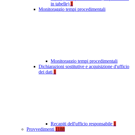
in tabelle)
1
Monitoraggio tempi procedimentali
Monitoraggio tempi procedimentali
Dichiarazioni sostitutive e acquisizione d'ufficio
dei dati
1
Recapiti dell'ufficio responsabile
1
Provvedimenti
1188