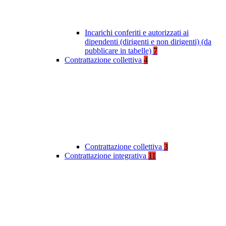
Incarichi conferiti e autorizzati ai
dipendenti (dirigenti e non dirigenti) (da
pubblicare in tabelle)
7
Contrattazione collettiva
4
Contrattazione collettiva
3
Contrattazione integrativa
11