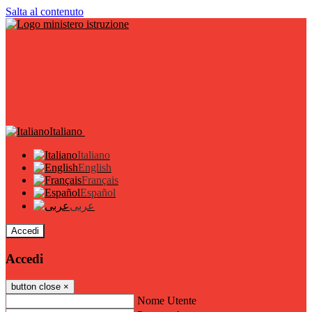
Salta al contenuto
Italiano
Italiano
English
Français
Español
عربى
Accedi
Accedi
button close
×
Nome Utente