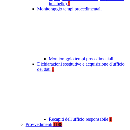
in tabelle)
1
Monitoraggio tempi procedimentali
Monitoraggio tempi procedimentali
Dichiarazioni sostitutive e acquisizione d'ufficio
dei dati
1
Recapiti dell'ufficio responsabile
1
Provvedimenti
1188