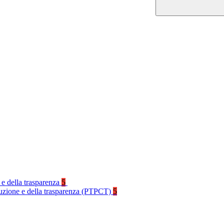
 e della trasparenza
5
rruzione e della trasparenza (PTPCT)
5