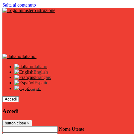
Salta al contenuto
Italiano
Italiano
English
Français
Español
عربى
Accedi
Accedi
button close
×
Nome Utente