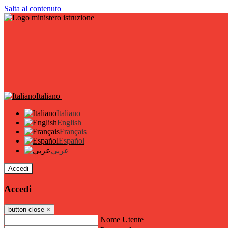
Salta al contenuto
Italiano
Italiano
English
Français
Español
عربى
Accedi
Accedi
button close
×
Nome Utente