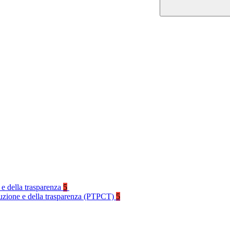
 e della trasparenza
5
rruzione e della trasparenza (PTPCT)
5