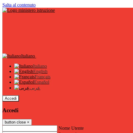
Salta al contenuto
Italiano
Italiano
English
Français
Español
عربى
Accedi
Accedi
button close
×
Nome Utente