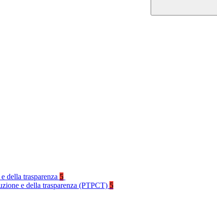
 e della trasparenza
5
rruzione e della trasparenza (PTPCT)
5