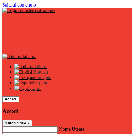
Salta al contenuto
Italiano
Italiano
English
Français
Español
عربى
Accedi
Accedi
button close
×
Nome Utente