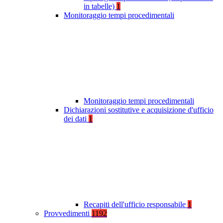
in tabelle)
1
Monitoraggio tempi procedimentali
Monitoraggio tempi procedimentali
Dichiarazioni sostitutive e acquisizione d'ufficio
dei dati
1
Recapiti dell'ufficio responsabile
1
Provvedimenti
1192