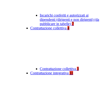
Incarichi conferiti e autorizzati ai
dipendenti (dirigenti e non dirigenti) (da
pubblicare in tabelle)
7
Contrattazione collettiva
4
Contrattazione collettiva
3
Contrattazione integrativa
11