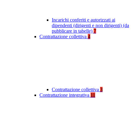
Incarichi conferiti e autorizzati ai
dipendenti (dirigenti e non dirigenti) (da
pubblicare in tabelle)
7
Contrattazione collettiva
4
Contrattazione collettiva
3
Contrattazione integrativa
11