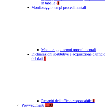
in tabelle)
1
Monitoraggio tempi procedimentali
Monitoraggio tempi procedimentali
Dichiarazioni sostitutive e acquisizione d'ufficio
dei dati
1
Recapiti dell'ufficio responsabile
1
Provvedimenti
1188