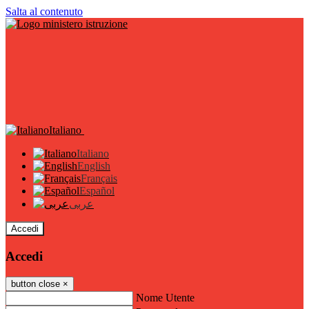
Salta al contenuto
Italiano
Italiano
English
Français
Español
عربى
Accedi
Accedi
button close
×
Nome Utente