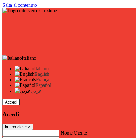
Salta al contenuto
Italiano
Italiano
English
Français
Español
عربى
Accedi
Accedi
button close
×
Nome Utente