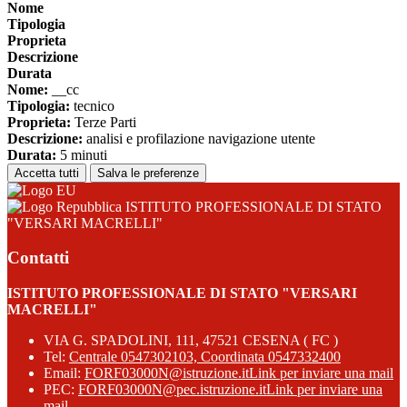
Nome
Tipologia
Proprieta
Descrizione
Durata
Nome:
__cc
Tipologia:
tecnico
Proprieta:
Terze Parti
Descrizione:
analisi e profilazione navigazione utente
Durata:
5 minuti
Accetta tutti
Salva le preferenze
ISTITUTO PROFESSIONALE DI STATO
"VERSARI MACRELLI"
Contatti
ISTITUTO PROFESSIONALE DI STATO "VERSARI
MACRELLI"
VIA G. SPADOLINI, 111, 47521 CESENA ( FC )
Tel:
Centrale 0547302103, Coordinata 0547332400
Email:
FORF03000N@istruzione.it
Link per inviare una mail
PEC:
FORF03000N@pec.istruzione.it
Link per inviare una
mail