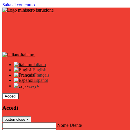
Salta al contenuto
Italiano
Italiano
English
Français
Español
عربى
Accedi
Accedi
button close
×
Nome Utente