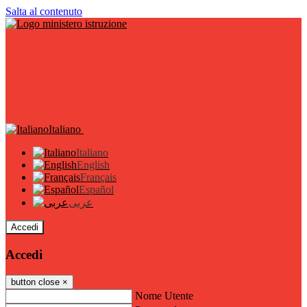
Salta al contenuto
Italiano
Italiano
English
Français
Español
عربى
Accedi
Accedi
button close
×
Nome Utente