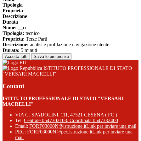
Tipologia
Proprieta
Descrizione
Durata
Nome:
__cc
Tipologia:
tecnico
Proprieta:
Terze Parti
Descrizione:
analisi e profilazione navigazione utente
Durata:
5 minuti
Accetta tutti
Salva le preferenze
ISTITUTO PROFESSIONALE DI STATO
"VERSARI MACRELLI"
Contatti
ISTITUTO PROFESSIONALE DI STATO "VERSARI
MACRELLI"
VIA G. SPADOLINI, 111, 47521 CESENA ( FC )
Tel:
Centrale 0547302103, Coordinata 0547332400
Email:
FORF03000N@istruzione.it
Link per inviare una mail
PEC:
FORF03000N@pec.istruzione.it
Link per inviare una
mail