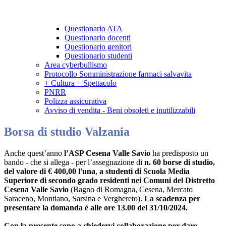
Questionario ATA
Questionario docenti
Questionario genitori
Questionario studenti
Area cyberbullismo
Protocollo Somministrazione farmaci salvavita
+ Cultura + Spettacolo
PNRR
Polizza assicurativa
Avviso di vendita - Beni obsoleti e inutilizzabili
Borsa di studio Valzania
Anche quest’anno
l’ASP Cesena Valle Savio
ha predisposto un
bando - che si allega - per l’assegnazione di
n. 60 borse di studio,
del valore di € 400,00 l'una
,
a studenti di Scuola Media
Superiore di secondo grado residenti nei Comuni del Distretto
Cesena Valle Savio
(Bagno di Romagna, Cesena, Mercato
Saraceno, Montiano, Sarsina e Verghereto).
La scadenza per
presentare la domanda è alle ore 13.00 del 31/10/2024.
Con la presente sono a chiedervi collaborazione per dare