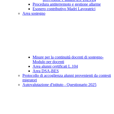
Procedura antiterremoto e gestione allarme
Esonero contributivo Madri Lavoratrici
Area sostegno
Misure per la continuità docenti di sostegno-
Modulo per docenti
Area alunni certificati L.104
Area DSA-BES
Protocollo di accoglienza alunni provenienti da contesti
migratori
Autovalutazione d'istituto - Questionario 2025