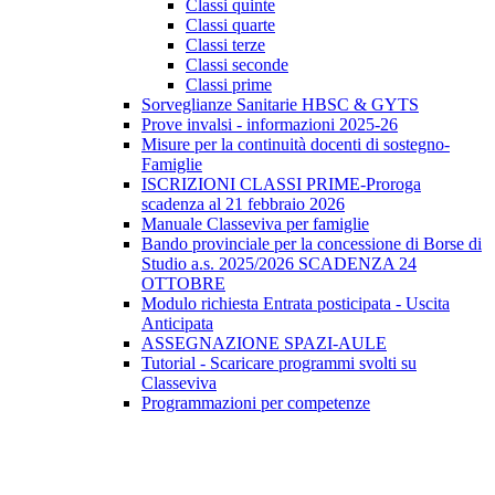
Classi quinte
Classi quarte
Classi terze
Classi seconde
Classi prime
Sorveglianze Sanitarie HBSC & GYTS
Prove invalsi - informazioni 2025-26
Misure per la continuità docenti di sostegno-
Famiglie
ISCRIZIONI CLASSI PRIME-Proroga
scadenza al 21 febbraio 2026
Manuale Classeviva per famiglie
Bando provinciale per la concessione di Borse di
Studio a.s. 2025/2026 SCADENZA 24
OTTOBRE
Modulo richiesta Entrata posticipata - Uscita
Anticipata
ASSEGNAZIONE SPAZI-AULE
Tutorial - Scaricare programmi svolti su
Classeviva
Programmazioni per competenze