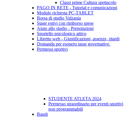
Classi prime Cultura spettacolo
PAGO IN RETE - Tutorial e comunicazioni
Modulo richiesta PC-TABLET
Borsa di studio Valzania
Stage estivi con rimborso spese
Aiuto allo studio - Prenotazioni
Sportello psicologico attivo
Libretto web - Giustificazioni, assenze, ritardi
Domanda per esonero tasse governative.
Permessi sportivi
STUDENTE ATLETA 2024
Permesso straordinario per eventi sportivi
non programmabili
Bandi