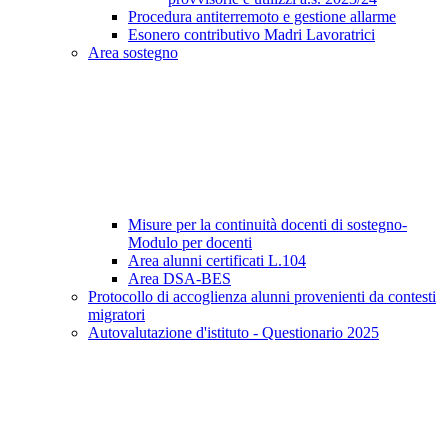
Procedura antiterremoto e gestione allarme
Esonero contributivo Madri Lavoratrici
Area sostegno
Misure per la continuità docenti di sostegno-
Modulo per docenti
Area alunni certificati L.104
Area DSA-BES
Protocollo di accoglienza alunni provenienti da contesti
migratori
Autovalutazione d'istituto - Questionario 2025