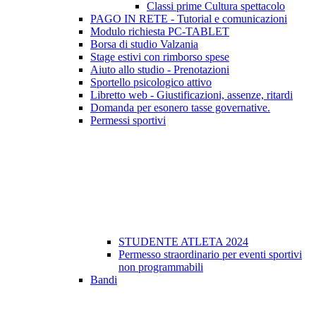
Classi prime Cultura spettacolo
PAGO IN RETE - Tutorial e comunicazioni
Modulo richiesta PC-TABLET
Borsa di studio Valzania
Stage estivi con rimborso spese
Aiuto allo studio - Prenotazioni
Sportello psicologico attivo
Libretto web - Giustificazioni, assenze, ritardi
Domanda per esonero tasse governative.
Permessi sportivi
STUDENTE ATLETA 2024
Permesso straordinario per eventi sportivi
non programmabili
Bandi