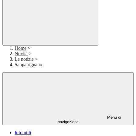
Home
>
Novità
>
Le notizie
>
Sanpatrignano
Menu di
navigazione
Info utili