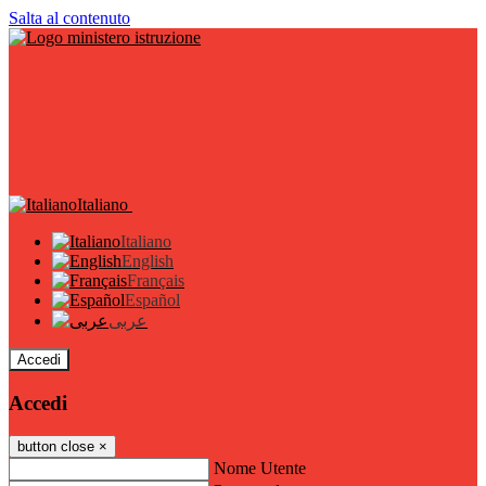
Salta al contenuto
Italiano
Italiano
English
Français
Español
عربى
Accedi
Accedi
button close
×
Nome Utente