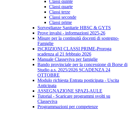
Classi quinte
Classi quarte
Classi terze
Classi seconde
Classi prime
Sorveglianze Sanitarie HBSC & GYTS
Prove invalsi - informazioni 2025-26
Misure per la continuità docenti di sostegno-
Famiglie
ISCRIZIONI CLASSI PRIME-Proroga
scadenza al 21 febbraio 2026
Manuale Classeviva per famiglie
Bando provinciale per la concessione di Borse di
Studio a.s. 2025/2026 SCADENZA 24
OTTOBRE
Modulo richiesta Entrata posticipata - Uscita
Anticipata
ASSEGNAZIONE SPAZI-AULE
Tutorial - Scaricare programmi svolti su
Classeviva
Programmazioni per competenze