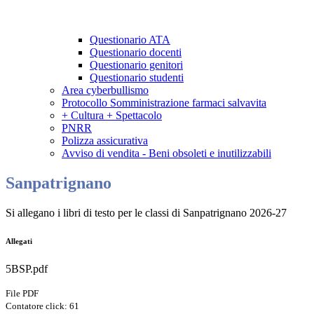
Questionario ATA
Questionario docenti
Questionario genitori
Questionario studenti
Area cyberbullismo
Protocollo Somministrazione farmaci salvavita
+ Cultura + Spettacolo
PNRR
Polizza assicurativa
Avviso di vendita - Beni obsoleti e inutilizzabili
Sanpatrignano
Si allegano i libri di testo per le classi di Sanpatrignano 2026-27
Allegati
5BSP.pdf
File PDF
Contatore click: 61