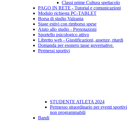
Classi prime Cultura spettacolo
PAGO IN RETE - Tutorial e comunicazioni
Modulo richiesta PC-TABLET
Borsa di studio Valzania
Stage estivi con rimborso spese
Aiuto allo studio - Prenotazioni
Sportello psicologico attivo
Libretto web - Giustificazioni, assenze, ritardi
Domanda per esonero tasse governative.
Permessi sportivi
STUDENTE ATLETA 2024
Permesso straordinario per eventi sportivi
non programmabili
Bandi