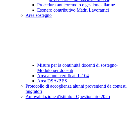
Procedura antiterremoto e gestione allarme
Esonero contributivo Madri Lavoratrici
Area sostegno
Misure per la continuità docenti di sostegno-
Modulo per docenti
Area alunni certificati L.104
Area DSA-BES
Protocollo di accoglienza alunni provenienti da contesti
migratori
Autovalutazione d'istituto - Questionario 2025