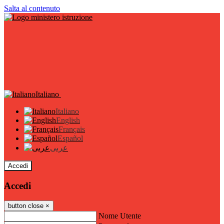
Salta al contenuto
Italiano
Italiano
English
Français
Español
عربى
Accedi
Accedi
button close
×
Nome Utente