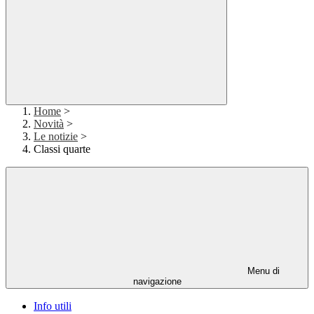
Home
>
Novità
>
Le notizie
>
Classi quarte
Menu di
navigazione
Info utili