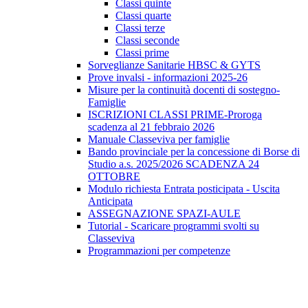
Classi quinte
Classi quarte
Classi terze
Classi seconde
Classi prime
Sorveglianze Sanitarie HBSC & GYTS
Prove invalsi - informazioni 2025-26
Misure per la continuità docenti di sostegno-
Famiglie
ISCRIZIONI CLASSI PRIME-Proroga
scadenza al 21 febbraio 2026
Manuale Classeviva per famiglie
Bando provinciale per la concessione di Borse di
Studio a.s. 2025/2026 SCADENZA 24
OTTOBRE
Modulo richiesta Entrata posticipata - Uscita
Anticipata
ASSEGNAZIONE SPAZI-AULE
Tutorial - Scaricare programmi svolti su
Classeviva
Programmazioni per competenze