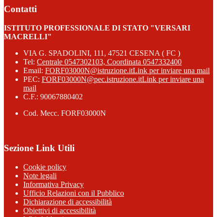
Contatti
ISTITUTO PROFESSIONALE DI STATO "VERSARI
MACRELLI"
VIA G. SPADOLINI, 111, 47521 CESENA ( FC )
Tel:
Centrale 0547302103, Coordinata 0547332400
Email:
FORF03000N@istruzione.it
Link per inviare una mail
PEC:
FORF03000N@pec.istruzione.it
Link per inviare una
mail
C.F.: 90067880402
Cod. Mecc. FORF03000N
Sezione Link Utili
Cookie policy
Note legali
Informativa Privacy
Ufficio Relazioni con il Pubblico
Dichiarazione di accessibilità
Obiettivi di accessibilità