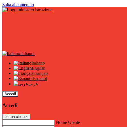
Salta al contenuto
Italiano
Italiano
English
Français
Español
عربى
Accedi
Accedi
button close
×
Nome Utente