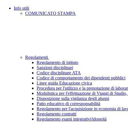
Info utili
COMUNICATO STAMPA
Regolamenti
Regolamento di istituto
Sanzioni disciplinari
Codice disciplinare ATA
Codice di comportamento dei dipendenti pubblici
Linee guida Educazione civica
Procedura per l'utilizzo e la prenotazione di laborat
Modulistica per l'effettuazione di Viaggi di Studio, 
Disposizione sulla vigilanza degli alunni
Patto educativo di corresponsabilità
Regolamento per l'acquisizione in economia di lavor
Regolamento contratti
Regolamento esami integrativi/idoneità