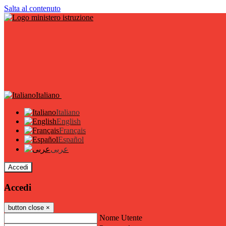
Salta al contenuto
Italiano
Italiano
English
Français
Español
عربى
Accedi
Accedi
button close
×
Nome Utente