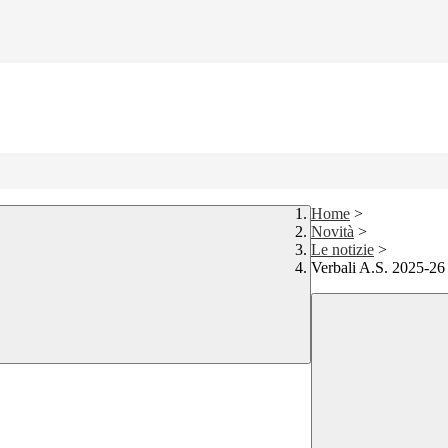
Home
>
Novità
>
Le notizie
>
Verbali A.S. 2025-26