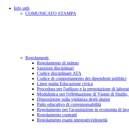
Info utili
COMUNICATO STAMPA
Regolamenti
Regolamento di istituto
Sanzioni disciplinari
Codice disciplinare ATA
Codice di comportamento dei dipendenti pubblici
Linee guida Educazione civica
Procedura per l'utilizzo e la prenotazione di laborat
Modulistica per l'effettuazione di Viaggi di Studio, 
Disposizione sulla vigilanza degli alunni
Patto educativo di corresponsabilità
Regolamento per l'acquisizione in economia di lavor
Regolamento contratti
Regolamento esami integrativi/idoneità