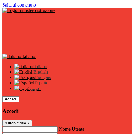
Salta al contenuto
Italiano
Italiano
English
Français
Español
عربى
Accedi
Accedi
button close
×
Nome Utente