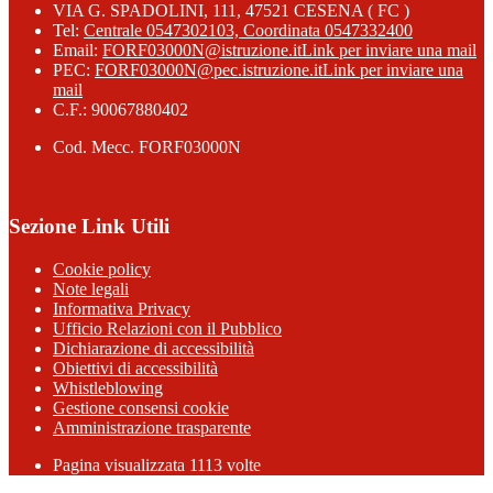
VIA G. SPADOLINI, 111, 47521 CESENA ( FC )
Tel:
Centrale 0547302103, Coordinata 0547332400
Email:
FORF03000N@istruzione.it
Link per inviare una mail
PEC:
FORF03000N@pec.istruzione.it
Link per inviare una
mail
C.F.: 90067880402
Cod. Mecc. FORF03000N
Sezione Link Utili
Cookie policy
Note legali
Informativa Privacy
Ufficio Relazioni con il Pubblico
Dichiarazione di accessibilità
Obiettivi di accessibilità
Whistleblowing
Gestione consensi cookie
Amministrazione trasparente
Pagina visualizzata
1113
volte