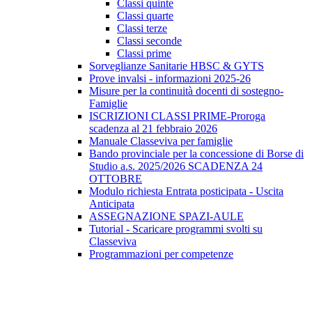
Classi quinte
Classi quarte
Classi terze
Classi seconde
Classi prime
Sorveglianze Sanitarie HBSC & GYTS
Prove invalsi - informazioni 2025-26
Misure per la continuità docenti di sostegno-
Famiglie
ISCRIZIONI CLASSI PRIME-Proroga
scadenza al 21 febbraio 2026
Manuale Classeviva per famiglie
Bando provinciale per la concessione di Borse di
Studio a.s. 2025/2026 SCADENZA 24
OTTOBRE
Modulo richiesta Entrata posticipata - Uscita
Anticipata
ASSEGNAZIONE SPAZI-AULE
Tutorial - Scaricare programmi svolti su
Classeviva
Programmazioni per competenze