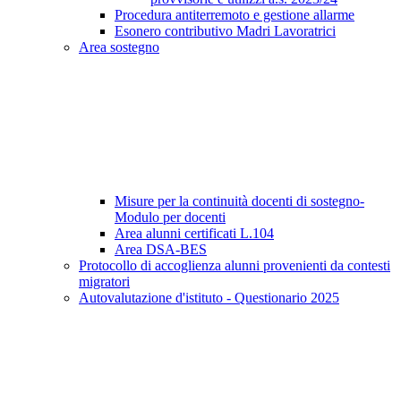
Procedura antiterremoto e gestione allarme
Esonero contributivo Madri Lavoratrici
Area sostegno
Misure per la continuità docenti di sostegno-
Modulo per docenti
Area alunni certificati L.104
Area DSA-BES
Protocollo di accoglienza alunni provenienti da contesti
migratori
Autovalutazione d'istituto - Questionario 2025