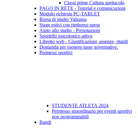
Classi prime Cultura spettacolo
PAGO IN RETE - Tutorial e comunicazioni
Modulo richiesta PC-TABLET
Borsa di studio Valzania
Stage estivi con rimborso spese
Aiuto allo studio - Prenotazioni
Sportello psicologico attivo
Libretto web - Giustificazioni, assenze, ritardi
Domanda per esonero tasse governative.
Permessi sportivi
STUDENTE ATLETA 2024
Permesso straordinario per eventi sportivi
non programmabili
Bandi