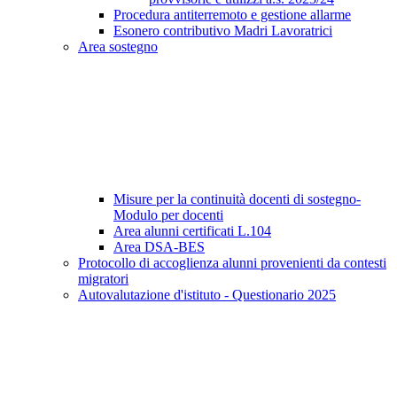
Procedura antiterremoto e gestione allarme
Esonero contributivo Madri Lavoratrici
Area sostegno
Misure per la continuità docenti di sostegno-
Modulo per docenti
Area alunni certificati L.104
Area DSA-BES
Protocollo di accoglienza alunni provenienti da contesti
migratori
Autovalutazione d'istituto - Questionario 2025