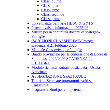
Classi quinte
Classi quarte
Classi terze
Classi seconde
Classi prime
Sorveglianze Sanitarie HBSC & GYTS
Prove invalsi - informazioni 2025-26
Misure per la continuità docenti di sostegno-
Famiglie
ISCRIZIONI CLASSI PRIME-Proroga
scadenza al 21 febbraio 2026
Manuale Classeviva per famiglie
Bando provinciale per la concessione di Borse di
Studio a.s. 2025/2026 SCADENZA 24
OTTOBRE
Modulo richiesta Entrata posticipata - Uscita
Anticipata
ASSEGNAZIONE SPAZI-AULE
Tutorial - Scaricare programmi svolti su
Classeviva
Programmazioni per competenze