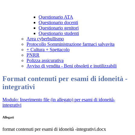
Questionario ATA
Questionario docenti
Questionario genitori
Questionario studenti
Area cyberbullismo
Protocollo Somministrazione farmaci salvavita
+ Cultura + Spettacolo
PNRR
Polizza assicurativa
Avviso di vendita - Beni obsoleti e inutilizzabili
Format contenuti per esami di idoneità -
integrativi
Modulo: Inserimento file (in allegato) per esami di idoneità-
integrativi
Allegati
format contenuti per esami di idoneità -integrativi.docx