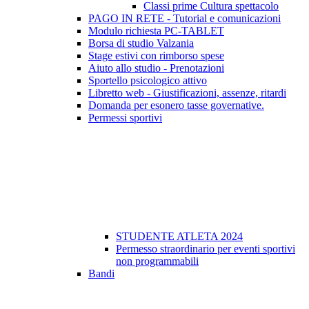
Classi prime Cultura spettacolo
PAGO IN RETE - Tutorial e comunicazioni
Modulo richiesta PC-TABLET
Borsa di studio Valzania
Stage estivi con rimborso spese
Aiuto allo studio - Prenotazioni
Sportello psicologico attivo
Libretto web - Giustificazioni, assenze, ritardi
Domanda per esonero tasse governative.
Permessi sportivi
STUDENTE ATLETA 2024
Permesso straordinario per eventi sportivi
non programmabili
Bandi