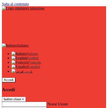
Salta al contenuto
Italiano
Italiano
English
Français
Español
عربى
Accedi
Accedi
button close
×
Nome Utente