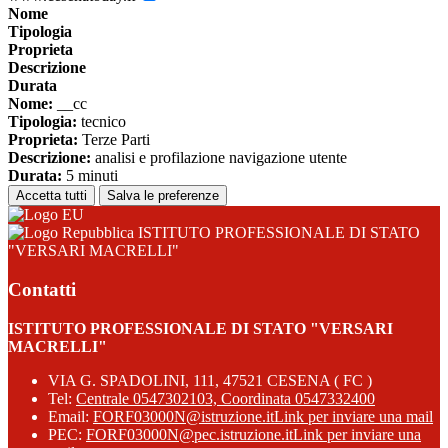
Nome
Tipologia
Proprieta
Descrizione
Durata
Nome:
__cc
Tipologia:
tecnico
Proprieta:
Terze Parti
Descrizione:
analisi e profilazione navigazione utente
Durata:
5 minuti
Accetta tutti
Salva le preferenze
ISTITUTO PROFESSIONALE DI STATO
"VERSARI MACRELLI"
Contatti
ISTITUTO PROFESSIONALE DI STATO "VERSARI
MACRELLI"
VIA G. SPADOLINI, 111, 47521 CESENA ( FC )
Tel:
Centrale 0547302103, Coordinata 0547332400
Email:
FORF03000N@istruzione.it
Link per inviare una mail
PEC:
FORF03000N@pec.istruzione.it
Link per inviare una