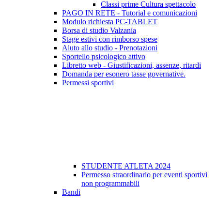
Classi prime Cultura spettacolo
PAGO IN RETE - Tutorial e comunicazioni
Modulo richiesta PC-TABLET
Borsa di studio Valzania
Stage estivi con rimborso spese
Aiuto allo studio - Prenotazioni
Sportello psicologico attivo
Libretto web - Giustificazioni, assenze, ritardi
Domanda per esonero tasse governative.
Permessi sportivi
STUDENTE ATLETA 2024
Permesso straordinario per eventi sportivi
non programmabili
Bandi