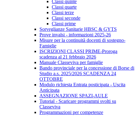
Classi quinte
Classi quarte
Classi terze
Classi seconde
Classi prime
Sorveglianze Sanitarie HBSC & GYTS
Prove invalsi - informazioni 2025-26
Misure per la continuità docenti di sostegno-
Famiglie
ISCRIZIONI CLASSI PRIME-Proroga
scadenza al 21 febbraio 2026
Manuale Classeviva per famiglie
Bando provinciale per la concessione di Borse di
Studio a.s. 2025/2026 SCADENZA 24
OTTOBRE
Modulo richiesta Entrata posticipata - Uscita
Anticipata
ASSEGNAZIONE SPAZI-AULE
Tutorial - Scaricare programmi svolti su
Classeviva
Programmazioni per competenze