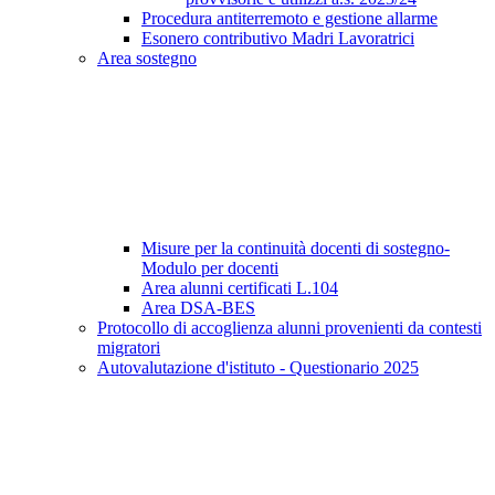
Procedura antiterremoto e gestione allarme
Esonero contributivo Madri Lavoratrici
Area sostegno
Misure per la continuità docenti di sostegno-
Modulo per docenti
Area alunni certificati L.104
Area DSA-BES
Protocollo di accoglienza alunni provenienti da contesti
migratori
Autovalutazione d'istituto - Questionario 2025