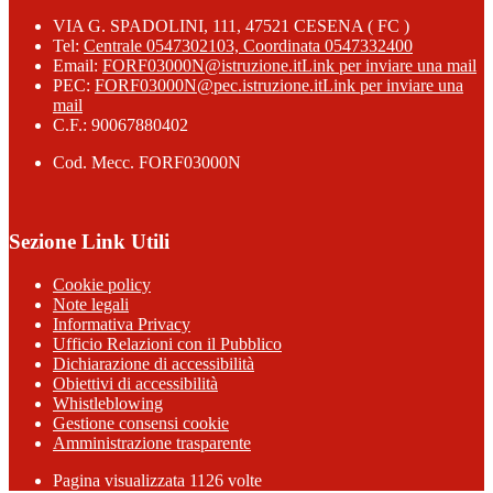
VIA G. SPADOLINI, 111, 47521 CESENA ( FC )
Tel:
Centrale 0547302103, Coordinata 0547332400
Email:
FORF03000N@istruzione.it
Link per inviare una mail
PEC:
FORF03000N@pec.istruzione.it
Link per inviare una
mail
C.F.: 90067880402
Cod. Mecc. FORF03000N
Sezione Link Utili
Cookie policy
Note legali
Informativa Privacy
Ufficio Relazioni con il Pubblico
Dichiarazione di accessibilità
Obiettivi di accessibilità
Whistleblowing
Gestione consensi cookie
Amministrazione trasparente
Pagina visualizzata
1126
volte