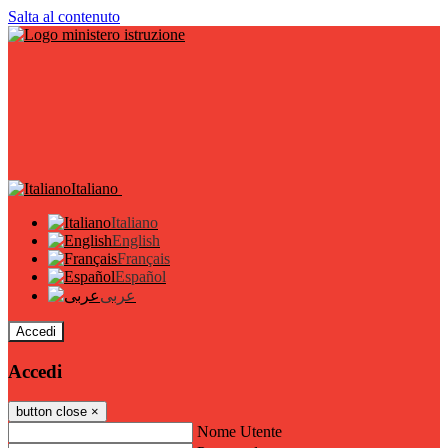
Salta al contenuto
Italiano
Italiano
English
Français
Español
عربى
Accedi
Accedi
button close
×
Nome Utente