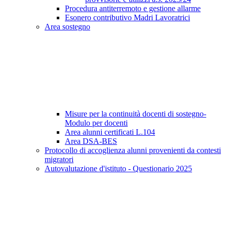
Procedura antiterremoto e gestione allarme
Esonero contributivo Madri Lavoratrici
Area sostegno
Misure per la continuità docenti di sostegno-
Modulo per docenti
Area alunni certificati L.104
Area DSA-BES
Protocollo di accoglienza alunni provenienti da contesti
migratori
Autovalutazione d'istituto - Questionario 2025