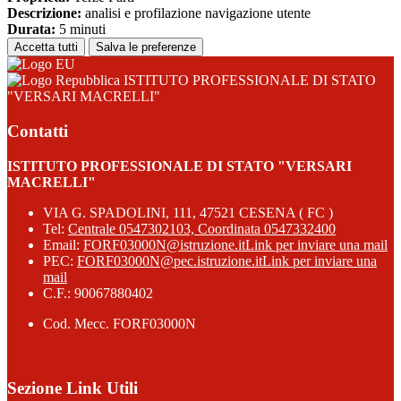
Descrizione:
analisi e profilazione navigazione utente
Durata:
5 minuti
Accetta tutti
Salva le preferenze
ISTITUTO PROFESSIONALE DI STATO
"VERSARI MACRELLI"
Contatti
ISTITUTO PROFESSIONALE DI STATO "VERSARI
MACRELLI"
VIA G. SPADOLINI, 111, 47521 CESENA ( FC )
Tel:
Centrale 0547302103, Coordinata 0547332400
Email:
FORF03000N@istruzione.it
Link per inviare una mail
PEC:
FORF03000N@pec.istruzione.it
Link per inviare una
mail
C.F.: 90067880402
Cod. Mecc. FORF03000N
Sezione Link Utili