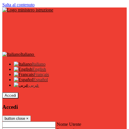
Salta al contenuto
Italiano
Italiano
English
Français
Español
عربى
Accedi
Accedi
button close
×
Nome Utente