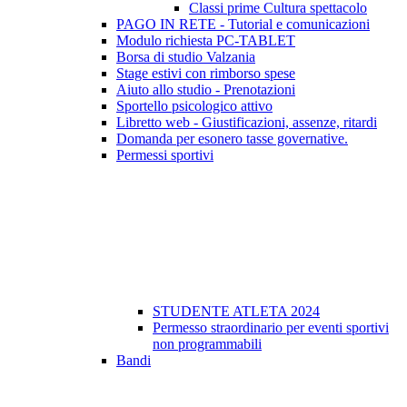
Classi prime Cultura spettacolo
PAGO IN RETE - Tutorial e comunicazioni
Modulo richiesta PC-TABLET
Borsa di studio Valzania
Stage estivi con rimborso spese
Aiuto allo studio - Prenotazioni
Sportello psicologico attivo
Libretto web - Giustificazioni, assenze, ritardi
Domanda per esonero tasse governative.
Permessi sportivi
STUDENTE ATLETA 2024
Permesso straordinario per eventi sportivi
non programmabili
Bandi