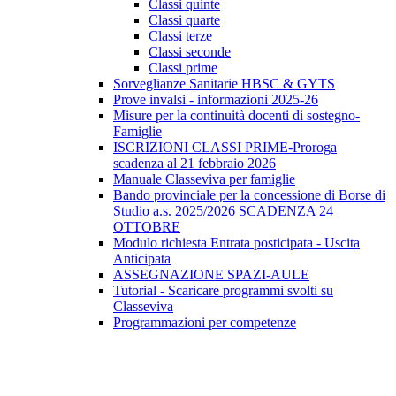
Classi quinte
Classi quarte
Classi terze
Classi seconde
Classi prime
Sorveglianze Sanitarie HBSC & GYTS
Prove invalsi - informazioni 2025-26
Misure per la continuità docenti di sostegno-
Famiglie
ISCRIZIONI CLASSI PRIME-Proroga
scadenza al 21 febbraio 2026
Manuale Classeviva per famiglie
Bando provinciale per la concessione di Borse di
Studio a.s. 2025/2026 SCADENZA 24
OTTOBRE
Modulo richiesta Entrata posticipata - Uscita
Anticipata
ASSEGNAZIONE SPAZI-AULE
Tutorial - Scaricare programmi svolti su
Classeviva
Programmazioni per competenze