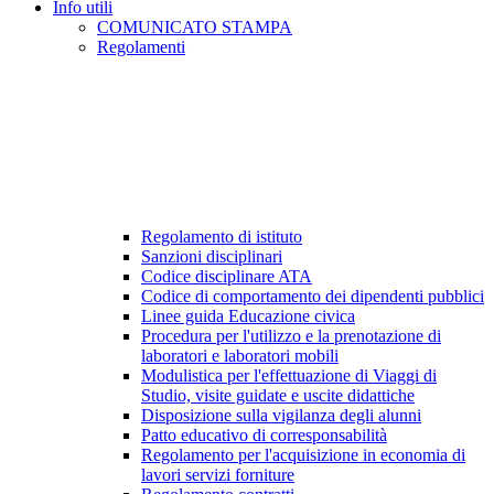
Info utili
COMUNICATO STAMPA
Regolamenti
Regolamento di istituto
Sanzioni disciplinari
Codice disciplinare ATA
Codice di comportamento dei dipendenti pubblici
Linee guida Educazione civica
Procedura per l'utilizzo e la prenotazione di
laboratori e laboratori mobili
Modulistica per l'effettuazione di Viaggi di
Studio, visite guidate e uscite didattiche
Disposizione sulla vigilanza degli alunni
Patto educativo di corresponsabilità
Regolamento per l'acquisizione in economia di
lavori servizi forniture