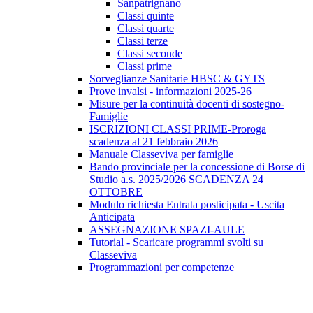
Sanpatrignano
Classi quinte
Classi quarte
Classi terze
Classi seconde
Classi prime
Sorveglianze Sanitarie HBSC & GYTS
Prove invalsi - informazioni 2025-26
Misure per la continuità docenti di sostegno-
Famiglie
ISCRIZIONI CLASSI PRIME-Proroga
scadenza al 21 febbraio 2026
Manuale Classeviva per famiglie
Bando provinciale per la concessione di Borse di
Studio a.s. 2025/2026 SCADENZA 24
OTTOBRE
Modulo richiesta Entrata posticipata - Uscita
Anticipata
ASSEGNAZIONE SPAZI-AULE
Tutorial - Scaricare programmi svolti su
Classeviva
Programmazioni per competenze