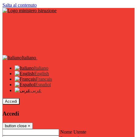
Salta al contenuto
Italiano
Italiano
English
Français
Español
عربى
Accedi
Accedi
button close
×
Nome Utente