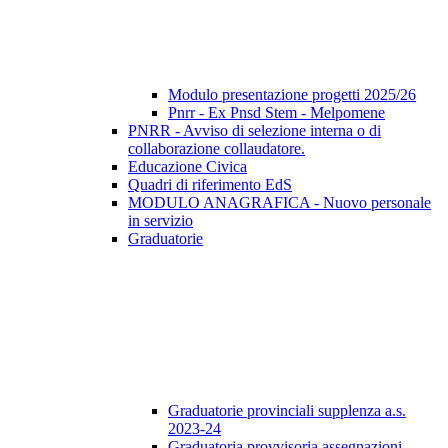
Modulo presentazione progetti 2025/26
Pnrr - Ex Pnsd Stem - Melpomene
PNRR - Avviso di selezione interna o di
collaborazione collaudatore.
Educazione Civica
Quadri di riferimento EdS
MODULO ANAGRAFICA - Nuovo personale
in servizio
Graduatorie
Graduatorie provinciali supplenza a.s.
2023-24
Graduatoria provvisoria assegnazioni