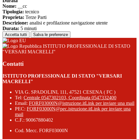
Durata
Nome:
__cc
Tipologia:
tecnico
Proprieta:
Terze Parti
Descrizione:
analisi e profilazione navigazione utente
Durata:
5 minuti
Accetta tutti
Salva le preferenze
ISTITUTO PROFESSIONALE DI STATO
"VERSARI MACRELLI"
Contatti
ISTITUTO PROFESSIONALE DI STATO "VERSARI
MACRELLI"
VIA G. SPADOLINI, 111, 47521 CESENA ( FC )
Tel:
Centrale 0547302103, Coordinata 0547332400
Email:
FORF03000N@istruzione.it
Link per inviare una mail
PEC:
FORF03000N@pec.istruzione.it
Link per inviare una
mail
C.F.: 90067880402
Cod. Mecc. FORF03000N