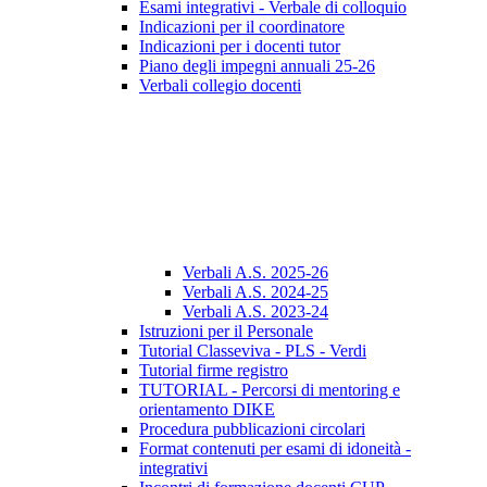
Esami integrativi - Verbale di colloquio
Indicazioni per il coordinatore
Indicazioni per i docenti tutor
Piano degli impegni annuali 25-26
Verbali collegio docenti
Verbali A.S. 2025-26
Verbali A.S. 2024-25
Verbali A.S. 2023-24
Istruzioni per il Personale
Tutorial Classeviva - PLS - Verdi
Tutorial firme registro
TUTORIAL - Percorsi di mentoring e
orientamento DIKE
Procedura pubblicazioni circolari
Format contenuti per esami di idoneità -
integrativi