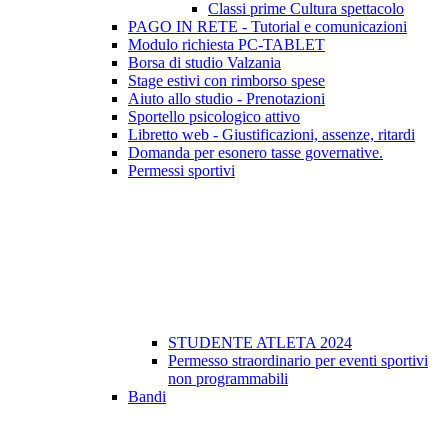
Classi prime Cultura spettacolo
PAGO IN RETE - Tutorial e comunicazioni
Modulo richiesta PC-TABLET
Borsa di studio Valzania
Stage estivi con rimborso spese
Aiuto allo studio - Prenotazioni
Sportello psicologico attivo
Libretto web - Giustificazioni, assenze, ritardi
Domanda per esonero tasse governative.
Permessi sportivi
STUDENTE ATLETA 2024
Permesso straordinario per eventi sportivi
non programmabili
Bandi