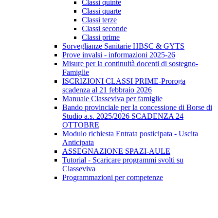
Classi quinte
Classi quarte
Classi terze
Classi seconde
Classi prime
Sorveglianze Sanitarie HBSC & GYTS
Prove invalsi - informazioni 2025-26
Misure per la continuità docenti di sostegno-
Famiglie
ISCRIZIONI CLASSI PRIME-Proroga
scadenza al 21 febbraio 2026
Manuale Classeviva per famiglie
Bando provinciale per la concessione di Borse di
Studio a.s. 2025/2026 SCADENZA 24
OTTOBRE
Modulo richiesta Entrata posticipata - Uscita
Anticipata
ASSEGNAZIONE SPAZI-AULE
Tutorial - Scaricare programmi svolti su
Classeviva
Programmazioni per competenze