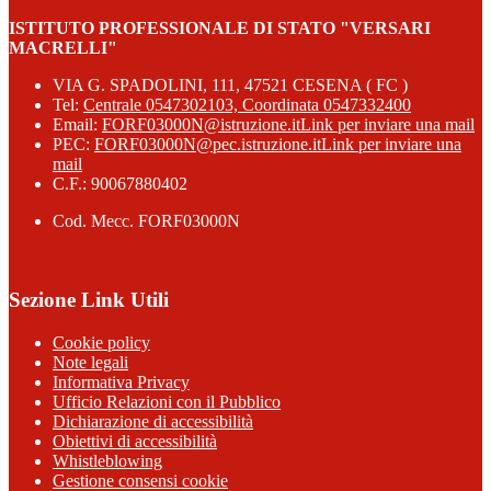
ISTITUTO PROFESSIONALE DI STATO "VERSARI
MACRELLI"
VIA G. SPADOLINI, 111, 47521 CESENA ( FC )
Tel:
Centrale 0547302103, Coordinata 0547332400
Email:
FORF03000N@istruzione.it
Link per inviare una mail
PEC:
FORF03000N@pec.istruzione.it
Link per inviare una
mail
C.F.: 90067880402
Cod. Mecc. FORF03000N
Sezione Link Utili
Cookie policy
Note legali
Informativa Privacy
Ufficio Relazioni con il Pubblico
Dichiarazione di accessibilità
Obiettivi di accessibilità
Whistleblowing
Gestione consensi cookie