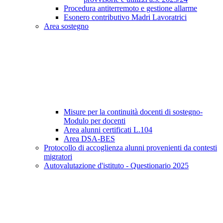
Procedura antiterremoto e gestione allarme
Esonero contributivo Madri Lavoratrici
Area sostegno
Misure per la continuità docenti di sostegno-
Modulo per docenti
Area alunni certificati L.104
Area DSA-BES
Protocollo di accoglienza alunni provenienti da contesti
migratori
Autovalutazione d'istituto - Questionario 2025