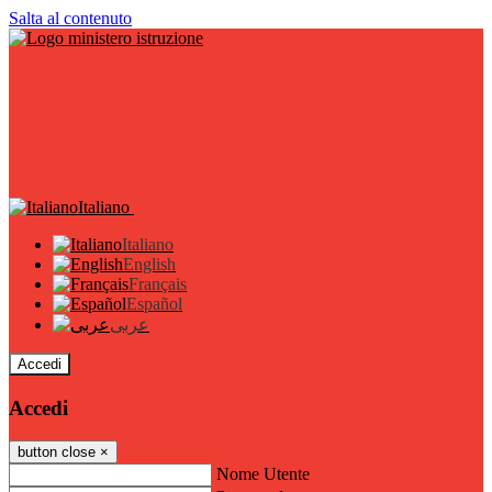
Salta al contenuto
Italiano
Italiano
English
Français
Español
عربى
Accedi
Accedi
button close
×
Nome Utente